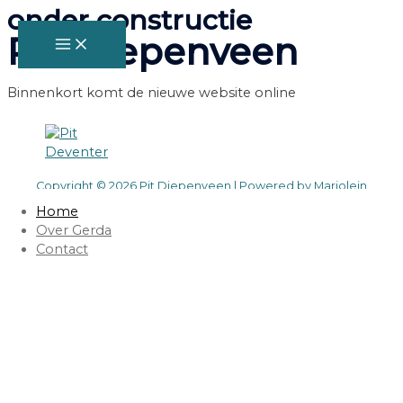
onder constructie
Doorgaan
naar
PiT Diepenveen
MAIN
MENU
inhoud
Binnenkort komt de nieuwe website online
Copyright © 2026 Pit Diepenveen | Powered by
Marjolein
Steinhage
Home
Over Gerda
Contact